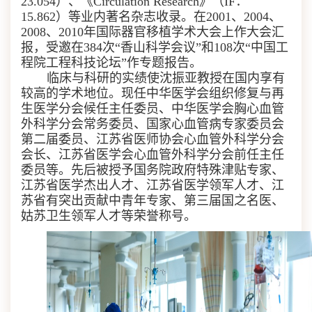
23.054
）、《
Circulation Research
》（
IF
：
15.862
）等业内著名杂志收录。在
2001
、
2004
、
2008
、
2010
年国际器官移植学术大会上作大会汇
报，受邀在
384
次“香山科学会议”和
108
次“中国工
程院工程科技论坛”作专题报告。
临床与科研的实绩使沈振亚教授在国内享有
较高的学术地位。现任中华医学会组织修复与再
生医学分会候任主任委员、中华医学会胸心血管
外科学分会常务委员、国家心血管病专家委员会
第二届委员、江苏省医师协会心血管外科学分会
会长、江苏省医学会心血管外科学分会前任主任
委员等。先后被授予国务院政府特殊津贴专家、
江苏省医学杰出人才、江苏省医学领军人才、江
苏省有突出贡献中青年专家、第三届国之名医、
姑苏卫生领军人才等荣誉称号。