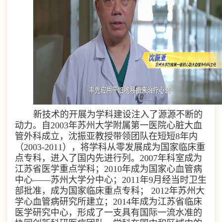
新技术的开展为学科建设注入了源源不断的
动力。自
2003
年苏州大学附属第一医院心脏大血
管外科成立，沈振亚教授带领团队在短短
8
年内
（
2003-2011
），将学科从零发展成为国家临床重
点专科，进入了国内先进行列。
2007
年科室成为
江苏省医学重点学科；
2010
年成为国家心血管病
中心——苏州大学分中心；
2011
年
9
月经当时卫生
部批准，成为国家临床重点专科；
2012
年苏州大
学心血管病研究所建立；
2014
年成为江苏省临床
医学研究中心，形成了一支具有国际一流水准的