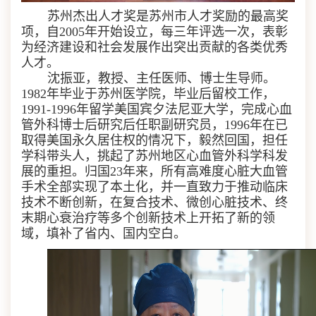
苏州杰出人才奖是苏州市人才奖励的最高奖
项，自
2005
年开始设立，每三年评选一次，表彰
为经济建设和社会发展作出突出贡献的各类优秀
人才。
沈振亚，教授、主任医师、博士生导师。
1982
年毕业于苏州医学院，毕业后留校工作，
1991-1996
年留学美国宾夕法尼亚大学，完成心血
管外科博士后研究后任职副研究员，
1996
年在已
取得美国永久居住权的情况下，毅然回国，担任
学科带头人，挑起了苏州地区心血管外科学科发
展的重担。归国
23
年来，所有高难度心脏大血管
手术全部实现了本土化，并一直致力于推动临床
技术不断创新，在复合技术、微创心脏技术、终
末期心衰治疗等多个创新技术上开拓了新的领
域，填补了省内、国内空白。