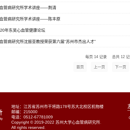
血管病研究所学术讲座——荆清
血管病研究所学术讲座——陈丰原
020年东吴心血管健康论坛
血管病研究所沈振亚教授荣获第六届“苏州市杰出人才”
每页
14
记录
总共
12
记
地址：江苏省苏州市干将路178号苏大北校区机物楼
邮编：215000
电话：0512-67781009
Copyright © 2019-2022 苏州大学心血管病研究所.
All rights reserved.